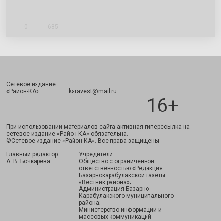
0
685
Сетевое издание
Подписаться
«Район-КА» karavest@mail.ru
16+
При использовании материалов сайта активная гиперссылка на
сетевое издание «Район-КА» обязательна.
©Сетевое издание «Район-КА». Все права защищены
Главный редактор
Учредители:
А. В. Бочкарева
Общество с ограниченной
ответственностью «Редакция
Базарнокарабулакской газеты
«Вестник района»;
Администрация Базарно-
Карабулакского муниципального
района;
Министерство информации и
массовых коммуникаций