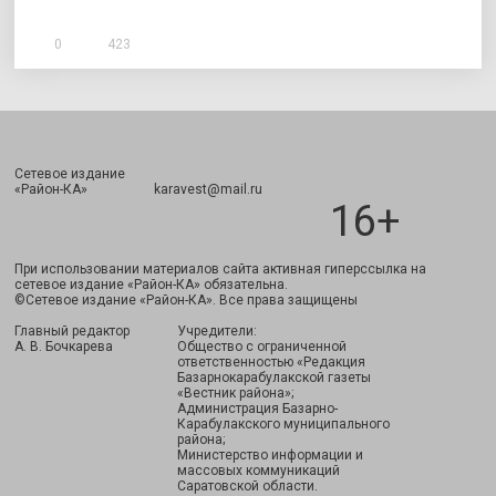
0
423
Сетевое издание
Подписаться
«Район-КА» karavest@mail.ru
16+
При использовании материалов сайта активная гиперссылка на
сетевое издание «Район-КА» обязательна.
©Сетевое издание «Район-КА». Все права защищены
Главный редактор
Учредители:
А. В. Бочкарева
Общество с ограниченной
ответственностью «Редакция
Базарнокарабулакской газеты
«Вестник района»;
Администрация Базарно-
Карабулакского муниципального
района;
Министерство информации и
массовых коммуникаций
Саратовской области.