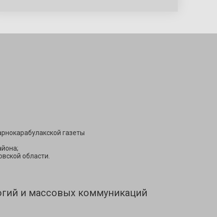
Подписаться
арнокарабулакской газеты
йона;
вской области.
огий и массовых коммуникаций