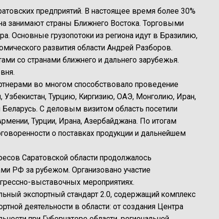
ратовских предприятий. В настоящее время более 30%
на занимают страны Ближнего Востока. Торговыми
ра. Основные грузопотоки из региона идут в Бразилию,
ономического развития области Андрей Разборов.
ами со странами ближнего и дальнего зарубежья.
вня.
ртнерами во многом способствовало проведение
, Узбекистан, Турцию, Киргизию, ОАЭ, Монголию, Иран,
и Беларусь. С деловым визитом область посетили
 Армении, Турции, Ирана, Азербайджана. По итогам
говоренности о поставках продукции и дальнейшем
ресов Саратовской области продолжалось
ми РФ за рубежом. Организовано участие
грессно-выставочных мероприятиях.
альный экспортный стандарт 2.0, содержащий комплекс
ртной деятельности в области: от создания Центра
льности при Губернаторе области, региональной