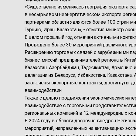
«Существенно изменилась география экспорта са
в несырьевом неэнергетическом экспорте регио
партнерами области являются более 100 стран ми
Турцию, Иран, Казахстан», - отметил министр эк
В целом прошлый год отмечен активными контакт
Проведено более 30 мероприятий различного уро
Расширению торговых связей с зарубежными па
бизнес-миссий предпринимателей региона в Китай
Казахстан, Азербайджан, Таджикистан, Армению 
делегации из Беларуси, Узбекистана, Казахстана,
заключены экспортные контракты, достигнуты до
взаимодействии.
Также с целью продвижения экономических инте
взаимодействие с торговыми представительства
региональных компаний в 12 международных кон
В 2024 году в области досрочно внедрен Регион
мероприятий, направленных на активизацию экспо
поддержки экспорта, Совета по экспортной деяте